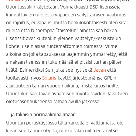
Ubuntussakin käytetään. Voimakkaasti BSD-lisenssejä
kannattavien mielestä vapauden säilyttämisen vaatimus
on rajoitus, ei vapaus, mutta henkilökohtaisesti olen sitä
mieltä että turhempaa “taistelun” aihetta saa hakea.
Lisenssit ovat kuitenkin yleinen väittelyn/keskustelun
kohde, usein asiaa tuntemattomien toimesta. Viime
aikoina on joka tapauksessa laajemmin ymmärretty, että
ainakaan lisenssien lukumäärää ei pitäisi turhan päiten
lisätä. Esimerkiksi Sun julkaisee nyt sekä
Javan
että
luultavasti myös
Solaris
-käyttöjärjestelmänsä GPL:n
alaisuuteen tämän vuoden aikana, mistä kiitos heille.
Ubuntukin saa Javan avaamisen myötä täyden Java-tuen
oletusasennukseensa tämän avulla jatkossa.
…ja takaisin normaalimaailmaan
Ubuntun peruskäytössä tällä kaikella ei välttämättä ole
kovin suurta merkitystä, minkä takia niillä ei tarvitse