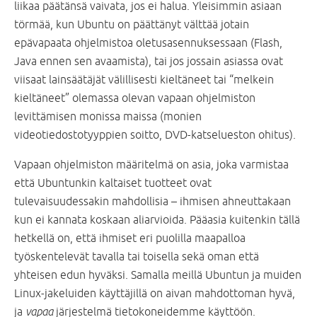
liikaa päätänsä vaivata, jos ei halua. Yleisimmin asiaan
törmää, kun Ubuntu on päättänyt välttää jotain
epävapaata ohjelmistoa oletusasennuksessaan (Flash,
Java ennen sen avaamista), tai jos jossain asiassa ovat
viisaat lainsäätäjät välillisesti kieltäneet tai “melkein
kieltäneet” olemassa olevan vapaan ohjelmiston
levittämisen monissa maissa (monien
videotiedostotyyppien soitto, DVD-katselueston ohitus).
Vapaan ohjelmiston määritelmä on asia, joka varmistaa
että Ubuntunkin kaltaiset tuotteet ovat
tulevaisuudessakin mahdollisia – ihmisen ahneuttakaan
kun ei kannata koskaan aliarvioida. Pääasia kuitenkin tällä
hetkellä on, että ihmiset eri puolilla maapalloa
työskentelevät tavalla tai toisella sekä oman että
yhteisen edun hyväksi. Samalla meillä Ubuntun ja muiden
Linux-jakeluiden käyttäjillä on aivan mahdottoman hyvä,
ja
vapaa
järjestelmä tietokoneidemme käyttöön.