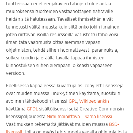
tuotteissaan edelleenjakavien tahojen tulee antaa
muutoksensa tuotteiden vastaanottajien nähtäville
heidän sitä halutessaan. Tavalliset ihmisethän eivät
tunnetusti välitä muusta kuin siitä onko jokin ilmainen,
joten riittävän isoilla resursseilla varustettu taho voisi
ilman tätä vaatimusta ottaa aiemman vapaan
ohjelmiston, tehdä siihen huomattavasti parannuksia,
sulkea koodin ja eräällä tavalla tappaa ihmisten
kiinnostuksen siihen aiempaan, oikeasti vapaaseen
versioon.
Edellisessä kappaleessa kuvattuja ns. copyleft-lisenssejä
ovat muiden muassa Linux-ytimen käyttämä, suosituin
avoimen lähdekoodin lisenssi
GPL
,
Wikipediankin
käyttämä
GFDL
-sisältölisenssi sekä Creative Commonsin
lisenssipaljoudesta
Nimi mainittava – Sama lisenssi
.
Vaatimuksen tekemättä jättävät muiden muassa
BSD-
lisenssit
, joilla on myös tehty monia vapaita ohjelmia joita