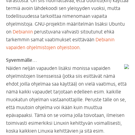
varastosta. On siis huomattavaa, että Ubuntu(kin) käyttää
termiä avoin lähdekoodi sen yleisyyden vuoksi, mutta
todellisuudessa tarkoittaa nimenomaan vapaita
ohjelmistoja. GNU-projektin määritelmän lisäksi Ubuntu
on
Debianiin
perustuvana vahvasti sitoutunut ehkä
tarkemmin samat vaatimukset esittävään
Debianin
vapaiden ohjelmistojen ohjeistoon
.
Syvemmälle…
Näiden neljän vapauden lisäksi monissa vapaiden
ohjelmistojen lisensseissä (jotka siis esittävät nämä
ehdot joilla ohjelmaa saa käyttää) on vielä vaatimus, että
nämä kaikki vapaudet tarjotaan edelleen esim. kaikille
muokatun ohjelman vastaanottajille. Peruste tälle on se,
että muutoin ohjelma voi ikään kuin muuttua
epävapaaksi. Tämä on se voima jolla toivotaan, ilmeisen
toimivasti esimerkiksi Linuxin kehittyvän voimallisesti,
koska kaikkien Linuxia kehittävien ja sitä esim.