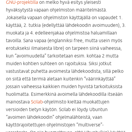
GNU-projektilla
on melko hyvä esitys yleisesti
hyväksytystä vapaan ohjelmiston määritelmästä.
Jokaisella vapaan ohjelmiston käyttäjällä on vapaudet 1.
käyttää, 2. tutkia (edellyttää lähdekoodin avoimuuden), 3.
muokata ja 4. edelleenjakaa ohjelmistoa haluamillaan
tavoilla. Sana vapaa (englanniksi free, mutta usein myös
erotukseksi ilmaisesta libre) on tarpeen siinä vaiheessa,
kun “avoimuudella” tarkoitetaan esim. kohtaa 2 mutta
muiden kohtien suhteen on rajoituksia. Siksi jotkut
vastustavat puhetta avoimesta lähdekoodista, sillä pelko
on siitä että termiä aletaan kuitenkin “väärinkäyttää”
jossain vaiheessa kaikkien muiden hyvistä tarkoituksista
huolimatta. Esimerkkinä avoimella lähdekoodilla itseään
mainostava
Scilab
-ohjelmisto kieltää muokattujen
versioiden tietyn käytön. Scilab ei löydy Ubuntun
“avoimen lähdekoodin” ohjelmalähteistä, vaan
käyttörajoitettujen ohjelmistojen “multiverse”-