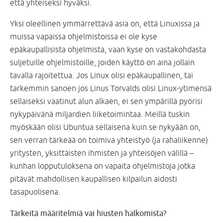
että yhteiseksi hyväksi.
Yksi oleellinen ymmärrettävä asia on, että Linuxissa ja
muissa vapaissa ohjelmistoissa ei ole kyse
epäkaupallisista ohjelmista, vaan kyse on vastakohdasta
suljetuille ohjelmistoille, joiden käyttö on aina jollain
tavalla rajoitettua. Jos Linux olisi epäkaupallinen, tai
tarkemmin sanoen jos Linus Torvalds olisi Linux-ytimensä
sellaiseksi vaatinut alun alkaen, ei sen ympärillä pyörisi
nykypäivänä miljardien liiketoimintaa. Meillä tuskin
myöskään olisi Ubuntua sellaisena kuin se nykyään on,
sen verran tärkeää on toimiva yhteistyö (ja rahaliikenne)
yritysten, yksittäisten ihmisten ja yhteisöjen välillä –
kunhan lopputuloksena on vapaita ohjelmistoja jotka
pitävät mahdollisen kaupallisen kilpailun aidosti
tasapuolisena.
Tärkeitä määritelmiä vai hiusten halkomista?