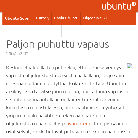
Ubuntu Suomi
Esittely
Hanki Ubuntu
Ohjeet ja tuki
Kaupalliset palvelut
Yhteisö
Paljon puhuttu vapaus
2007-02-09
Keskustelualueilla tuli puheeksi, että pieni selvennys
vapaista ohjelmistoista voisi olla paikallaan, jos jo sana
itsessään joitain mietityttää. Koko käsitettä ei Ubuntun
arkikäytössä tarvitse juuri miettiä, mutta tämä vapaus ja
se miten se määritellään on kuitenkin kantava voima
koko tässä mullistuksessa, joka saa ihmiset ja yritykset
ympäri maailmaa yhteen tekemään parempia
ohjelmistoja maan päälle ja
avaruuteen
. Kun pelisäännöt
ovat selvät, kaikki tietävät pelaavansa sekä omaan pussiin