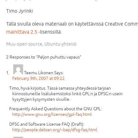
Timo Jyrinki
Tällä sivulla oleva materiaali on käytettävissä Creative Co
mainittava 2.5
-lisenssillä.
Muu open source
,
Ubuntu-yhteisö
2 Responses to “Paljon puhuttu vapaus”
Teemu Likonen
Says:
February 9th, 2007 at 09:22
Timo, hyvä kirjoitus. Tässä samassa yhteydessä tarjoan
kiinnostuneille lisälukemistoksi linkit GPL:n ja DFSG:n usein
kysyttyjen kysymysten sivuille.
Frequently Asked Questions about the GNU GPL:
http://www.gnu.org/licenses/gpl-faq.html
DFSG and Software License FAQ (Draft):
http://people.debian.org/~bap/dfsg-faq.html