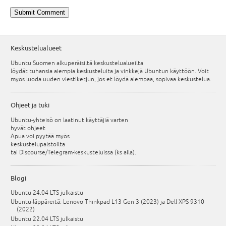
Keskustelualueet
Ubuntu Suomen alkuperäisiltä keskustelualueilta
löydät tuhansia aiempia keskusteluita ja vinkkejä Ubuntun käyttöön. Voit
myös luoda uuden viestiketjun, jos et löydä aiempaa, sopivaa keskustelua.
Ohjeet ja tuki
Ubuntu-yhteisö on laatinut käyttäjiä varten
hyvät ohjeet
Apua voi pyytää myös
keskustelupalstoilta
tai Discourse/Telegram-keskusteluissa (ks alla).
Blogi
Ubuntu 24.04 LTS julkaistu
Ubuntu-läppäreitä: Lenovo Thinkpad L13 Gen 3 (2023) ja Dell XPS 9310
(2022)
Ubuntu 22.04 LTS julkaistu