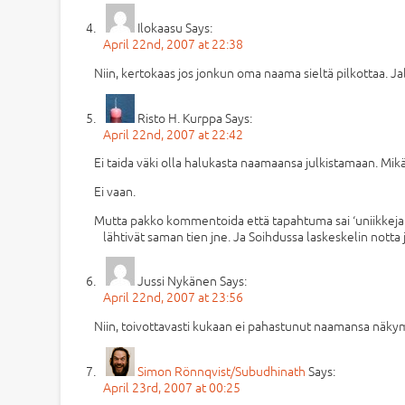
Ilokaasu
Says:
April 22nd, 2007 at 22:38
Niin, kertokaas jos jonkun oma naama sieltä pilkottaa. Ja
Risto H. Kurppa
Says:
April 22nd, 2007 at 22:42
Ei taida väki olla halukasta naamaansa julkistamaan. Mikä 
Ei vaan.
Mutta pakko kommentoida että tapahtuma sai ‘uniikkeja hit
lähtivät saman tien jne. Ja Soihdussa laskeskelin notta 
Jussi Nykänen
Says:
April 22nd, 2007 at 23:56
Niin, toivottavasti kukaan ei pahastunut naamansa näkymi
Simon Rönnqvist/Subudhinath
Says:
April 23rd, 2007 at 00:25