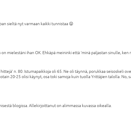
ban sieltä nyt varmaan kaikki tunnistaa 😛
on mielestäni ihan OK. Ehkäpä meininki että ‘minä paljastan sinulle, ken no
tejä’ n. 80. Istumapaikkoja oli 65. Ne oli täynnä, porukkaa seisoskeli ove
jotain 20-25 olisi käynyt, osa toki samoja kuin tuolla Yrittäjien talolla. No
sestä blogissa. Allekirjoittanut on alimmassa kuvassa oikealla.