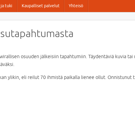
ja tuki
Kaupalliset palvelut
Yhteisö
aisutapahtumasta
 wirallisen osuuden jälkeisiin tapahtumiin. Täydentäviä kuvia tai m
täväksi.
iukan ylikin, eli reilut 70 ihmistä paikalla lienee ollut. Onnistunu