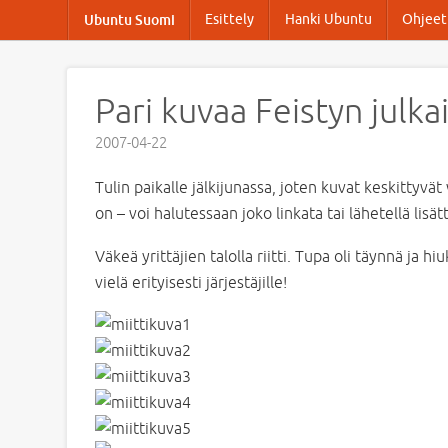
Esittely
Hanki Ubuntu
Ohjeet 
Ubuntu Suomi
Pari kuvaa Feistyn julk
2007-04-22
Tulin paikalle jälkijunassa, joten kuvat keskittyvät
on – voi halutessaan joko linkata tai lähetellä lisät
Väkeä yrittäjien talolla riitti. Tupa oli täynnä ja h
vielä erityisesti järjestäjille!