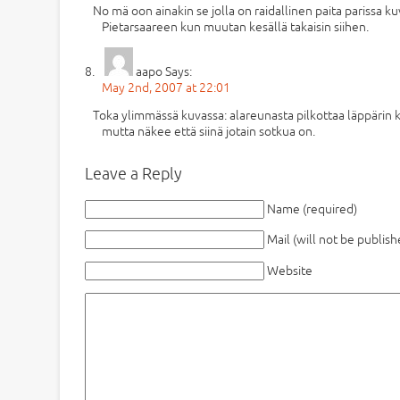
No mä oon ainakin se jolla on raidallinen paita parissa 
Pietarsaareen kun muutan kesällä takaisin siihen.
aapo
Says:
May 2nd, 2007 at 22:01
Toka ylimmässä kuvassa: alareunasta pilkottaa läppärin 
mutta näkee että siinä jotain sotkua on.
Leave a Reply
Name (required)
Mail (will not be publish
Website