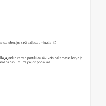
ista olen, jos sinä paljastat minulle’ 🙂
lla ja jonkin verran porukkaa kävi vain hakemassa levyn ja
, samapa tuo – mutta paljon porukkaa!