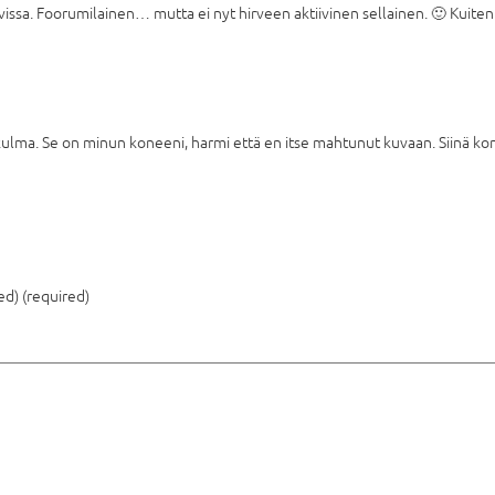
kuvissa. Foorumilainen… mutta ei nyt hirveen aktiivinen sellainen. 🙂 Kui
kulma. Se on minun koneeni, harmi että en itse mahtunut kuvaan. Siinä kon
ed) (required)