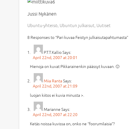
Jussi Nykänen
Ubuntu-yhteisö
,
Ubuntun julkaisut
,
Uutiset
8 Responses to “Pari kuvaa Feistyn julkaisutapahtumasta”
P.T.T.Kallio
Says:
April 22nd, 2007 at 20:01
Hienoja on kuvat Pikkarainenkin päässyt kuvaan. 🙂
Miia Ranta
Says:
April 22nd, 2007 at 21:09
luojan kiitos ei kuvia minusta >.
Marianne
Says:
April 22nd, 2007 at 22:20
Ketäs noissa kuvissa on, onko ne “foorumilaisia”?