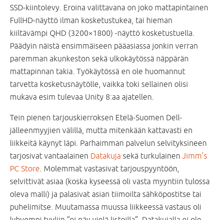
SSD-kiintolevy. Eroina valittavana on joko mattapintainen
FullHD-näyttö ilman kosketustukea, tai hieman
kiiltävämpi QHD (3200×1800) -näyttö kosketustuella.
Päädyin näistä ensimmäiseen pääasiassa jonkin verran
paremman akunkeston sekä ulkokäytössä näppärän
mattapinnan takia. Työkäytössä en ole huomannut
tarvetta kosketusnäytölle, vaikka toki sellainen olisi
mukava esim tulevaa Unity 8:aa ajatellen.
Tein pienen tarjouskierroksen Etelä-Suomen Dell-
jälleenmyyjien välillä, mutta mitenkään kattavasti en
liikkeitä käynyt läpi. Parhaimman palvelun selvityksineen
tarjosivat vantaalainen
Datakuja
sekä turkulainen
Jimm’s
PC Store
. Molemmat vastasivat tarjouspyyntöön,
selvittivät asiaa (koska kyseessä oli vasta myyntiin tulossa
oleva malli) ja palasivat asian tiimoilta sähköpostitse tai
puhelimitse. Muutamassa muussa liikkeessä vastaus oli
lyhyempi tyyliin “ei näy vielä listoilla”. Datakujalla ei ole