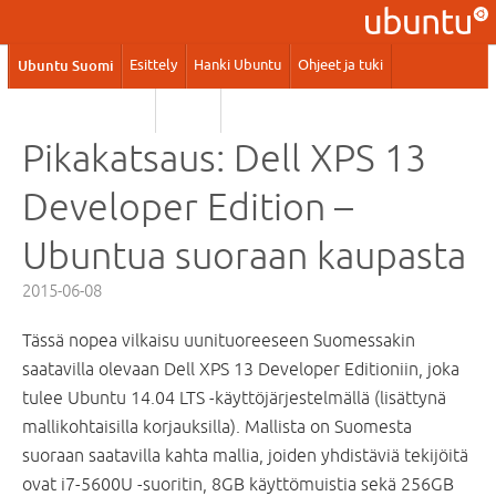
Ubuntu Suomi
Esittely
Hanki Ubuntu
Ohjeet ja tuki
Kaupalliset palvelut
Yhteisö
Pikakatsaus: Dell XPS 13
Developer Edition –
Ubuntua suoraan kaupasta
2015-06-08
Tässä nopea vilkaisu uunituoreeseen Suomessakin
saatavilla olevaan Dell XPS 13 Developer Editioniin, joka
tulee Ubuntu 14.04 LTS -käyttöjärjestelmällä (lisättynä
mallikohtaisilla korjauksilla). Mallista on Suomesta
suoraan saatavilla kahta mallia, joiden yhdistäviä tekijöitä
ovat i7-5600U -suoritin, 8GB käyttömuistia sekä 256GB