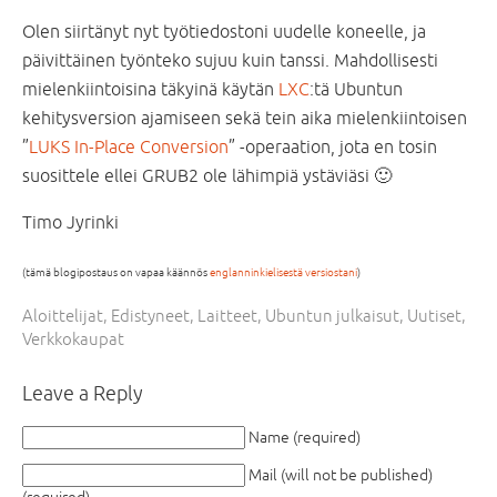
Olen siirtänyt nyt työtiedostoni uudelle koneelle, ja
päivittäinen työnteko sujuu kuin tanssi. Mahdollisesti
mielenkiintoisina täkyinä käytän
LXC
:tä Ubuntun
kehitysversion ajamiseen sekä tein aika mielenkiintoisen
”
LUKS In-Place Conversion
” -operaation, jota en tosin
suosittele ellei GRUB2 ole lähimpiä ystäviäsi 🙂
Timo Jyrinki
(tämä blogipostaus on vapaa käännös
englanninkielisestä versiostani
)
Aloittelijat
,
Edistyneet
,
Laitteet
,
Ubuntun julkaisut
,
Uutiset
,
Verkkokaupat
Leave a Reply
Name (required)
Mail (will not be published)