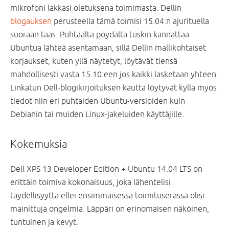
mikrofoni lakkasi oletuksena toimimasta. Dellin
blogauksen
perusteella tämä toimisi 15.04:n ajurituella
suoraan taas. Puhtaalta pöydältä tuskin kannattaa
Ubuntua lähteä asentamaan, sillä Dellin mallikohtaiset
korjaukset, kuten yllä näytetyt, löytävät tiensä
mahdollisesti vasta 15.10:een jos kaikki lasketaan yhteen.
Linkatun Dell-blogikirjoituksen kautta löytyvät kyllä myös
tiedot niin eri puhtaiden Ubuntu-versioiden kuin
Debianin tai muiden Linux-jakeluiden käyttäjille.
Kokemuksia
Dell XPS 13 Developer Edition + Ubuntu 14.04 LTS on
erittäin toimiva kokonaisuus, joka lähentelisi
täydellisyyttä ellei ensimmäisessä toimituserässä olisi
mainittuja ongelmia. Läppäri on erinomaisen näköinen,
tuntuinen ja kevyt.