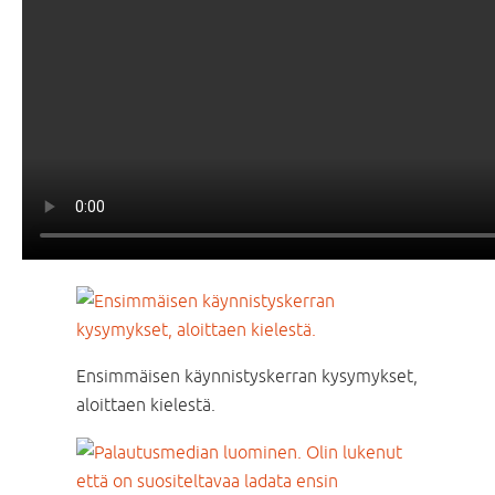
Ensimmäisen käynnistyskerran kysymykset,
aloittaen kielestä.