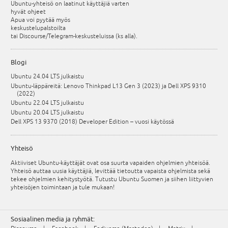
Ubuntu-yhteisö on laatinut käyttäjiä varten
hyvät ohjeet
Apua voi pyytää myös
keskustelupalstoilta
tai Discourse/Telegram-keskusteluissa (ks alla).
Blogi
Ubuntu 24.04 LTS julkaistu
Ubuntu-läppäreitä: Lenovo Thinkpad L13 Gen 3 (2023) ja Dell XPS 9310
(2022)
Ubuntu 22.04 LTS julkaistu
Ubuntu 20.04 LTS julkaistu
Dell XPS 13 9370 (2018) Developer Edition – vuosi käytössä
Yhteisö
Aktiiviset Ubuntu-käyttäjät ovat osa suurta vapaiden ohjelmien yhteisöä.
Yhteisö auttaa uusia käyttäjiä, levittää tietoutta vapaista ohjelmista sekä
tekee ohjelmien kehitystyötä. Tutustu Ubuntu Suomen ja siihen liittyvien
yhteisöjen toimintaan ja tule mukaan!
Sosiaalinen media ja ryhmät