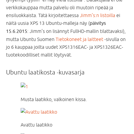
verkkokauppaa mutta palvelu oli muutoin ripeää ja
ensiluokkaista. Tätä kirjoitettaessa
Jimm’s:n listoilla
ei
näitä uusia XPS 13 Ubuntu-malleja näy (
päivitys
15.6.2015
: Jimm’s on lisännyt FullHD-mallin tilattavaksi),
mutta Ubuntu Suomen
Tietokoneet ja laitteet
-sivulla on
jo 6 kauppaa joilta uudet XPS1316EAC- ja XPS1326EAC-
tuotekoodilliset mallit löytyvät.
Ubuntu laatikosta -kuvasarja
Musta laatikko, valkoinen kissa.
Avattu laatikko