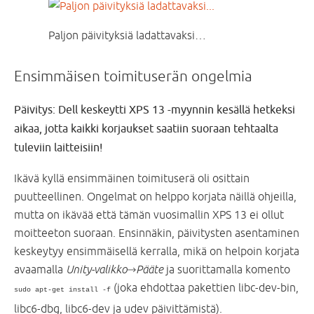
Paljon päivityksiä ladattavaksi…
Ensimmäisen toimituserän ongelmia
Päivitys: Dell keskeytti XPS 13 -myynnin kesällä hetkeksi
aikaa, jotta kaikki korjaukset saatiin suoraan tehtaalta
tuleviin laitteisiin!
Ikävä kyllä ensimmäinen toimituserä
oli osittain
puutteellinen. Ongelmat on helppo korjata näillä ohjeilla,
mutta on ikävää että tämän vuosimallin XPS 13 ei ollut
moitteeton suoraan. Ensinnäkin, päivitysten asentaminen
keskeytyy ensimmäisellä kerralla, mikä on helpoin korjata
avaamalla
Unity-valikko
→
Pääte
ja suorittamalla komento
(joka ehdottaa pakettien libc-dev-bin,
sudo apt-get install -f
libc6-dbg, libc6-dev ja udev päivittämistä).