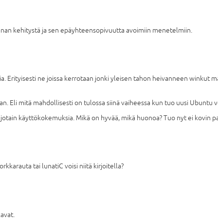
unnan kehitystä ja sen epäyhteensopivuutta avoimiin menetelmiin.
sia. Erityisesti ne joissa kerrotaan jonki yleisen tahon heivanneen winku
n. Eli mitä mahdollisesti on tulossa siinä vaiheessa kun tuo uusi Ubuntu ve
 jotain käyttökokemuksia. Mikä on hyvää, mikä huonoa? Tuo nyt ei kovin pal
kkarauta tai lunatiC voisi niitä kirjoitella?
avat.