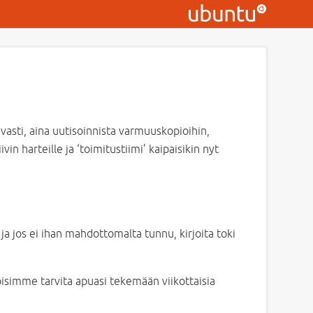
asti, aina uutisoinnista varmuuskopioihin,
n harteille ja ‘toimitustiimi’ kaipaisikin nyt
a jos ei ihan mahdottomalta tunnu, kirjoita toki
oisimme tarvita apuasi tekemään viikottaisia