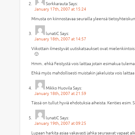
Sorkkarauta
Says:
January 17th, 2007 at 15:24
Minusta on kiinnostavaa seurailla yleensä tietoyhteisk
lunatiC
Says:
January 18th, 2007 at 14:57
Viikottain ilmestyvät uutiskatsaukset ovat mielenkiintoi
🙂
Hmm.. ehkä Feistystä vois laittaa jotain esimakua tulemaa
Ehkä myös mahdollisesti muistakin jakeluista vois laittaa
Mikko Huovila
Says:
January 18th, 2007 at 21:59
Tässä on tullut hyviä ehdotuksia aiheista. Kenties esim. Sor
lunatiC
Says:
January 19th, 2007 at 09:25
Lupaan harkita asiaa vakavasti jahka seuraavat vapaat alk