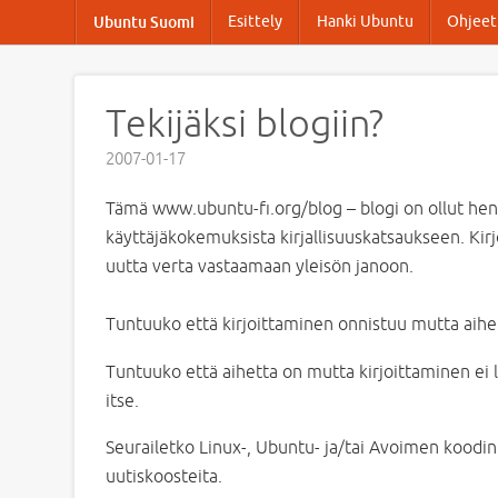
Esittely
Hanki Ubuntu
Ohjeet 
Ubuntu Suomi
Tekijäksi blogiin?
2007-01-17
Tämä www.ubuntu-fi.org/blog – blogi on ollut heng
käyttäjäkokemuksista kirjallisuuskatsaukseen. Kirjo
uutta verta vastaamaan yleisön janoon.
Tuntuuko että kirjoittaminen onnistuu mutta aih
Tuntuuko että aihetta on mutta kirjoittaminen ei l
itse.
Seurailetko Linux-, Ubuntu- ja/tai Avoimen koodin
uutiskoosteita.