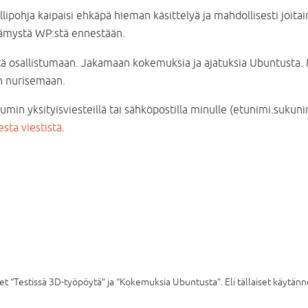
hja kaipaisi ehkäpä hieman käsittelyä ja mahdollisesti joitain 
etämystä WP:stä ennestään.
tä osallistumaan. Jakamaan kokemuksia ja ajatuksia Ubuntusta. M
in nurisemaan.
umin yksityisviesteillä tai sähköpostilla minulle (etunimi.sukun
esta viestistä
.
et “Testissä 3D-työpöytä” ja “Kokemuksia Ubuntusta”. Eli tällaiset käytänn