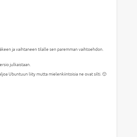
t mäkeen ja vaihtaneen tilalle sen paremman vaihtoehdon.
rsio julkaistaan.
joa Ubuntuun liity mutta mielenkiintoisia ne ovat silti. 🙂