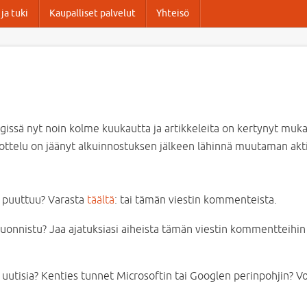
ja tuki
Kaupalliset palvelut
Yhteisö
issä nyt noin kolme kuukautta ja artikkeleita on kertynyt mukav
ttelu on jäänyt alkuinnostuksen jälkeen lähinnä muutaman aktiivi
e puuttuu? Varasta
täältä
: tai tämän viestin kommenteista.
uonnistu? Jaa ajatuksiasi aiheista tämän viestin kommentteihin j
 uutisia? Kenties tunnet Microsoftin tai Googlen perinpohjin? V