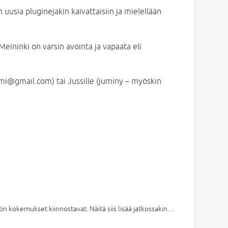
uusia pluginejakin kaivattaisiin ja mielellään
eininki on varsin avointa ja vapaata eli
imi@gmail.com) tai Jussille (juminy – myöskin
ön kokemukset kiinnostavat. Näitä siis lisää jatkossakin…