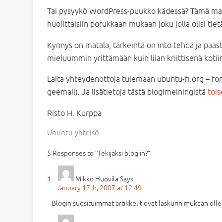
Tai pysyykö WordPress-puukko kädessä? Tämä mallipo
huolittaisiin porukkaan mukaan joku jolla olisi ti
Kynnys on matala, tärkeintä on into tehdä ja pääs
mieluummin yrittämään kuin liian kriittisenä koti
Laita yhteydenottoja tulemaan ubuntu-fi.org – for
geemail). Ja lisätietoja tästä blogimeiningistä
tois
Risto H. Kurppa
Ubuntu-yhteisö
5 Responses to “Tekijäksi blogiin?”
Mikko Huovila
Says:
January 17th, 2007 at 12:49
Blogin suosituimmat artikkelit ovat laskurin mukaan olle