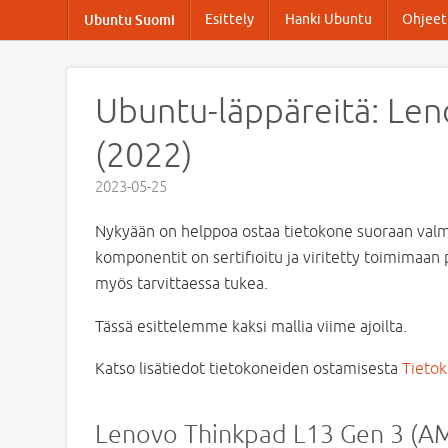
Esittely
Hanki Ubuntu
Ohjeet 
Ubuntu Suomi
Ubuntu-läppäreitä: Len
(2022)
2023-05-25
Nykyään on helppoa ostaa tietokone suoraan valmis
komponentit on sertifioitu ja viritetty toimimaan 
myös tarvittaessa tukea.
Tässä esittelemme kaksi mallia viime ajoilta.
Katso lisätiedot tietokoneiden ostamisesta
Tietok
Lenovo Thinkpad L13 Gen 3 (A