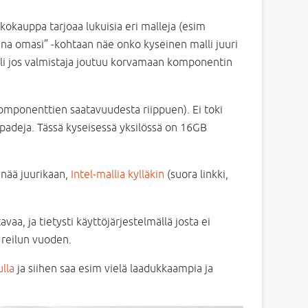
kokauppa tarjoaa lukuisia eri malleja (esim
nna omasi” -kohtaan näe onko kyseinen malli juuri
, eli jos valmistaja joutuu korvamaan komponentin
ponenttien saatavuudesta riippuen). Ei toki
kpadeja. Tässä kyseisessä yksilössä on 16GB
enää juurikaan,
Intel-mallia kylläkin
(suora linkki,
aa, ja tietysti käyttöjärjestelmällä josta ei
 reilun vuoden.
lla
ja siihen saa esim vielä laadukkaampia ja