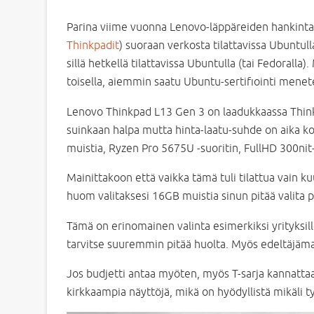
Parina viime vuonna Lenovo-läppäreiden hankinta o
Thinkpadit
) suoraan verkosta tilattavissa Ubuntul
sillä hetkellä tilattavissa Ubuntulla (tai Fedoral
toisella, aiemmin saatu Ubuntu-sertifiointi menet
Lenovo Thinkpad L13 Gen 3 on laadukkaassa Thin
suinkaan halpa mutta hinta-laatu-suhde on aika koh
muistia, Ryzen Pro 5675U -suoritin, FullHD 300nit
Mainittakoon että vaikka tämä tuli tilattua vain ku
huom valitaksesi 16GB muistia sinun pitää valita p
Tämä on erinomainen valinta esimerkiksi yrityksille
tarvitse suuremmin pitää huolta. Myös edeltäjämal
Jos budjetti antaa myöten, myös T-sarja kannatta
kirkkaampia näyttöjä, mikä on hyödyllistä mikäli ty