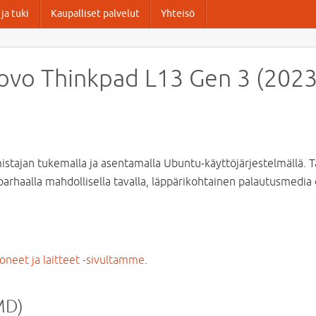
ja tuki
Kaupalliset palvelut
Yhteisö
ovo Thinkpad L13 Gen 3 (2023)
tajan tukemalla ja asentamalla Ubuntu-käyttöjärjestelmällä. Tä
parhaalla mahdollisella tavalla, läppärikohtainen palautusmedia o
oneet ja laitteet -sivultamme
.
MD)