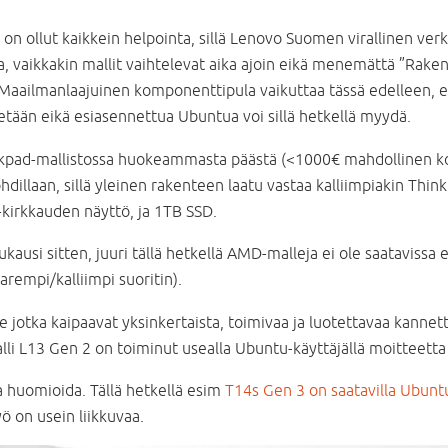
n ollut kaikkein helpointa, sillä Lenovo Suomen virallinen verk
la, vaikkakin mallit vaihtelevat aika ajoin eikä menemättä ”Rake
la). Maailmanlaajuinen komponenttipula vaikuttaa tässä edelleen
etään eikä esiasennettua Ubuntua voi sillä hetkellä myydä.
kpad-mallistossa huokeammasta päästä (<1000€ mahdollinen kom
dillaan, sillä yleinen rakenteen laatu vastaa kalliimpiakin Thin
-kirkkauden näyttö, ja 1TB SSD.
ukausi sitten, juuri tällä hetkellä AMD-malleja ei ole saatavissa 
arempi/kalliimpi suoritin).
 jotka kaipaavat yksinkertaista, toimivaa ja luotettavaa kannettav
li L13 Gen 2 on toiminut usealla Ubuntu-käyttäjällä moitteetta
a huomioida. Tällä hetkellä esim
T14s Gen 3 on saatavilla Ubuntu
ö on usein liikkuvaa.