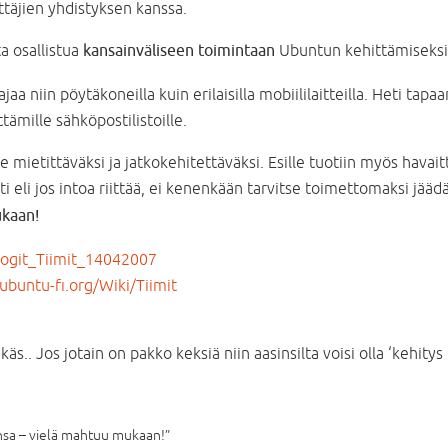
täjien yhdistyksen kanssa.
a osallistua
kansainväliseen toimintaan
Ubuntun kehittämiseksi j
aa niin pöytäkoneilla kuin erilaisilla mobiililaitteilla. Heti tap
tämille sähköpostilistoille.
lle mietittäväksi ja jatkokehitettäväksi. Esille tuotiin myös havai
eli jos intoa riittää, ei kenenkään tarvitse toimettomaksi jääd
ukaan!
Logit_Tiimit_14042007
ubuntu-fi.org/Wiki/Tiimit
käs.. Jos jotain on pakko keksiä niin aasinsilta voisi olla ‘kehitys
nsa – vielä mahtuu mukaan!”