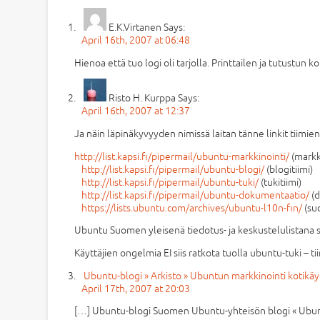
E.K.Virtanen
Says:
April 16th, 2007 at 06:48
Hienoa että tuo logi oli tarjolla. Printtailen ja tutustun k
Risto H. Kurppa
Says:
April 16th, 2007 at 12:37
Ja näin läpinäkyvyyden nimissä laitan tänne linkit tiimien
http://list.kapsi.fi/pipermail/ubuntu-markkinointi/
(markki
http://list.kapsi.fi/pipermail/ubuntu-blogi/
(blogitiimi)
http://list.kapsi.fi/pipermail/ubuntu-tuki/
(tukitiimi)
http://list.kapsi.fi/pipermail/ubuntu-dokumentaatio/
(d
https://lists.ubuntu.com/archives/ubuntu-l10n-fin/
(su
Ubuntu Suomen yleisenä tiedotus- ja keskustelulistana
Käyttäjien ongelmia EI siis ratkota tuolla ubuntu-tuki – tiim
Ubuntu-blogi » Arkisto » Ubuntun markkinointi kotikäyt
April 17th, 2007 at 20:03
[…] Ubuntu-blogi Suomen Ubuntu-yhteisön blogi « Ubunt