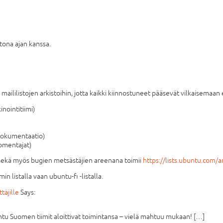
otona ajan kanssa.
 maililistojen arkistoihin, jotta kaikki kiinnostuneet pääsevät vilkaisemaan 
nointitiimi)
okumentaatio)
omentajat)
 sekä myös bugien metsästäjien areenana toimii
https://lists.ubuntu.com/a
in listalla vaan ubuntu-fi -listalla.
täjille
Says:
u Suomen tiimit aloittivat toimintansa – vielä mahtuu mukaan! […]