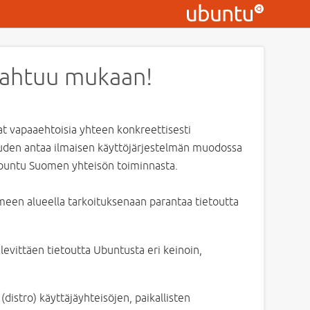
 mahtuu mukaan!
at vapaaehtoisia yhteen konkreettisesti
uuden antaa ilmaisen käyttöjärjestelmän muodossa
a Ubuntu Suomen yhteisön toiminnasta.
ämeen alueella tarkoituksenaan parantaa tietoutta
levittäen tietoutta Ubuntusta eri keinoin,
distro) käyttäjäyhteisöjen, paikallisten