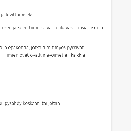
a levittämiseksi.
aamisen jälkeen tiimit saivat mukavasti uusia jäseniä
ttuja epäkohtia, jotka tiimit myös pyrkivät
ä. Tiimien ovet ovatkin avoimet eli
kaikkia
 ei pysähdy koskaan’ tai jotain..