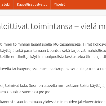
ja tuki
Kaupalliset palvelut
Yhteisö
loittivat toimintansa – vielä
tiimien toiminnan lauantaisella IRC-tapaamisella. Tiimit kokoav
 käyttäjiä sekä parantamaan Ubuntua sekä tarjoavat mahdollis
eltiin eri tiimit ja käytiin monipuolista keskustelua tiimien j
alueella tai kaupungissa, esim. pääkaupunkiseudulla ja Kanta-H
ui, toimivat koko Suomen alueella mm. auttaen toisia käyttäjiä, 
äen Ubuntua suomeksi jne jne.
ä kannustetaan toimimaan yhdessä niin muiden jakeluversioiden (