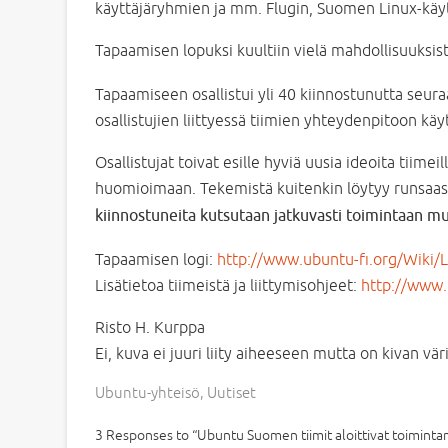
käyttäjäryhmien ja mm. Flugin, Suomen Linux-käyt
Tapaamisen lopuksi kuultiin vielä mahdollisuuksist
Tapaamiseen osallistui yli 40 kiinnostunutta seuraaj
osallistujien liittyessä tiimien yhteydenpitoon käyt
Osallistujat toivat esille hyviä uusia ideoita tiimei
huomioimaan. Tekemistä kuitenkin löytyy runsaasti 
kiinnostuneita kutsutaan jatkuvasti toimintaan m
Tapaamisen logi:
http://www.ubuntu-fi.org/Wiki/
Lisätietoa tiimeistä ja liittymisohjeet:
http://www.
Risto H. Kurppa
Ei, kuva ei juuri liity aiheeseen mutta on kivan väri
Ubuntu-yhteisö
,
Uutiset
3 Responses to “Ubuntu Suomen tiimit aloittivat toiminta