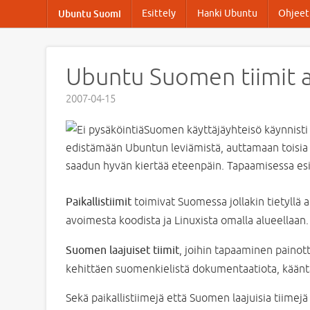
Esittely
Hanki Ubuntu
Ohjeet 
Ubuntu Suomi
Ubuntu Suomen tiimit a
2007-04-15
Suomen käyttäjäyhteisö käynnisti 
edistämään Ubuntun leviämistä, auttamaan toisia
saadun hyvän kiertää eteenpäin. Tapaamisessa esit
Paikallistiimit
toimivat Suomessa jollakin tietyllä 
avoimesta koodista ja Linuxista omalla alueellaan.
Suomen laajuiset tiimit
, joihin tapaaminen painott
kehittäen suomenkielistä dokumentaatiota, käänt
Sekä paikallistiimejä että Suomen laajuisia tiimej